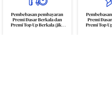
Pembebasan pembayaran
Pembebasan
Premi Dasar Berkala dan
Premi Dasar
Premi Top Up Berkala (jika
Premi Top Up
ada) apabila Pemegang Polis
ada) apabila 
mengalami Cacat Tetap Total
didiagnosa P