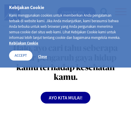
Kebijakan Cookie
EMMA BY AXA
Kami menggunakan cookies untuk memberikan Anda pengalaman
terbaik di website kami. Jika Anda melanjutkan, kami berasumsi bahwa
Anda terbuka untuk web browser yang Anda pergunakan menerima
semua cookie dari situs web kami. Lihat Kebijakan Cookie kami untuk
informasi lebih lanjut tentang cookie dan bagaimana mengelola mereka.
Kebijakan Cookie
Halo, ayo cari tahu seberapa
ACCEPT
Close
besar pengaruh gaya hidup
kamu terhadap kesehatan
kamu.
AYO KITA MULAI!