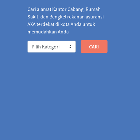
018.7586
04/08/2026
1,016.3186
2.4400
Cari alamat Kantor Cabang, Rumah
1,066.2155
04/08/2026
1,064.6822
1.5333
Sakit, dan Bengkel rekanan asuransi
AXA terdekat di kota Anda untuk
026
1,842.4723
04/08/2026
1,833.1715
9.3008
memudahkan Anda
/2026
2.0622
03/08/2026
2.0301
0.0321
573.1013
04/08/2026
566.7579
6.3434
67.9942
04/08/2026
3,275.1422
7.1480
37.3792
04/08/2026
2,736.8594
0.5198
04.5456
04/08/2026
1,308.4255
3.8799
018.4806
04/08/2026
5,009.7973
8.6833
3,378.1799
04/08/2026
3,374.5963
3.5836
26
1.4039
04/08/2026
1.3975
0.0064