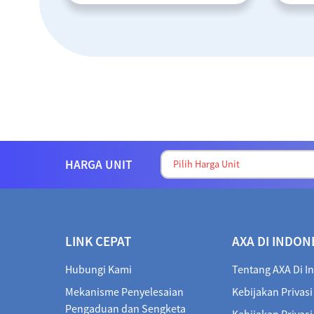
PRODUK UNGGULAN
HARGA UNIT
LINK CEPAT
AXA DI INDON
PT AXA INSURANCE INDONESIA
PT AXA INSURANCE INDONESIA
Asuransi Kesehatan
Asuransi Kesehatan
Hubungi Kami
Tentang AXA Di I
International Exclusive
SmartCare Executive Group
(Group)
Mekanisme Penyelesaian
Kebijakan Privasi
Pengaduan dan Sengketa
Memberikan karyawan Anda jaminan
Perlindungan kesehatan bagi Anda
Kebijakan Privas