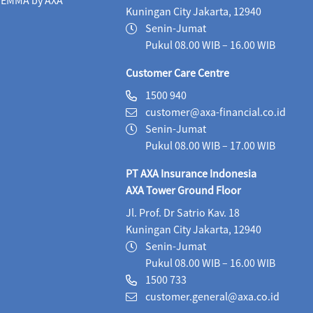
Maestro Equity Syariah (IDR)
05/08/2026
1,
Kuningan City Jakarta, 12940
Senin-Jumat
Maestro Fixed Income Syariah (IDR)
05/08/2026
Pukul 08.00 WIB – 16.00 WIB
Maestro Progressive Equity Syariah (IDR)
05/08/2
Customer Care Centre
Maestro USD Offshore Equity Fund (USD)
04/08
1500 940
customer@axa-financial.co.id
MaestroLink Aggresive Equity (IDR)
05/08/2026
Senin-Jumat
Pukul 08.00 WIB – 17.00 WIB
MaestroLink Balanced (IDR)
05/08/2026
3,2
PT AXA Insurance Indonesia
MaestroLink Cash Plus (IDR)
05/08/2026
2,7
AXA Tower Ground Floor
MaestroLink Dynamic (IDR)
05/08/2026
1,3
Jl. Prof. Dr Satrio Kav. 18
Kuningan City Jakarta, 12940
MaestroLink Equity Plus (IDR)
05/08/2026
5,
Senin-Jumat
Pukul 08.00 WIB – 16.00 WIB
MaestroLink Fixed Income Plus (IDR)
05/08/2026
1500 733
MaestroLink Fixed Income Plus (USD)
05/08/20
customer.general@axa.co.id