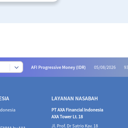
Syariah Progressive (IDR)
05/08/2026
223
AFI Dynamic Money (IDR)
05/08/2026
1,169
AFI Progressive Money (IDR)
05/08/2026
9
AFI Secure Money (IDR)
05/08/2026
415.
ALI Dynamic Money (IDR)
05/08/2026
1,028
ALI Progressive Money (IDR)
05/08/2026
9
ESIA
LAYANAN NASABAH
ALI Secure Money (IDR)
05/08/2026
405.
ndonesia
PT AXA Financial Indonesia
Maestro Balance Syariah (IDR)
05/08/2026
1,
AXA Tower Lt. 18
Jl. Prof. Dr Satrio Kav. 18
i EMMA by AXA