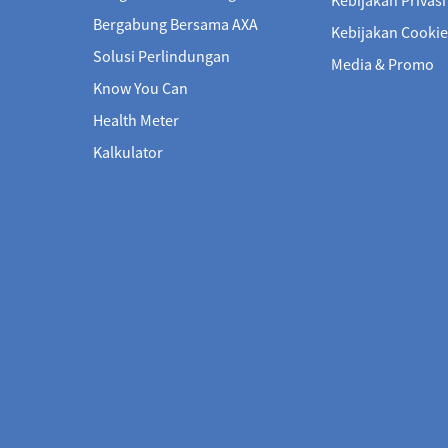
asuransi yang komprehensif baik di
dan karyawan dengan manfaat dan
Bergabung Bersama AXA
Kebijakan Cookie
dalam maupun di luar negeri
jaminan fleksibel sesuai dengan
kebutuhan perusahaan Anda
Solusi Perlindungan
Media & Promo
Know You Can
Health Meter
LEBIH LANJUT
LEBIH LANJUT
Kalkulator