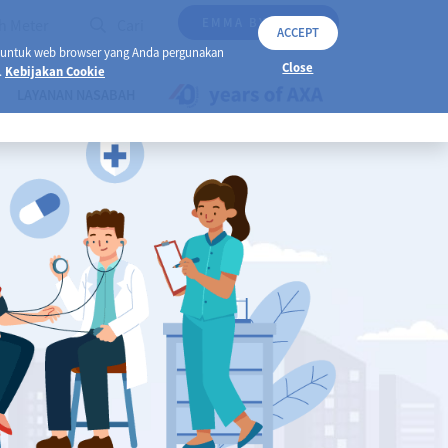
EMMA BY AXA
h Meter
Cari
ACCEPT
 untuk web browser yang Anda pergunakan
Close
.
Kebijakan Cookie
LAYANAN NASABAH