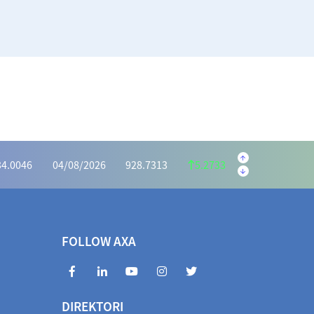
.5595
04/08/2026
222.1059
1.4536
.6073
04/08/2026
1,162.7386
6.8687
34.0046
04/08/2026
928.7313
5.2733
2975
04/08/2026
414.7351
0.5624
.5440
04/08/2026
1,031.9525
3.4085
72.2983
04/08/2026
966.7939
5.5044
FOLLOW AXA
3463
04/08/2026
404.7994
0.5469
854.6660
04/08/2026
1,842.5729
12.0931
DIREKTORI