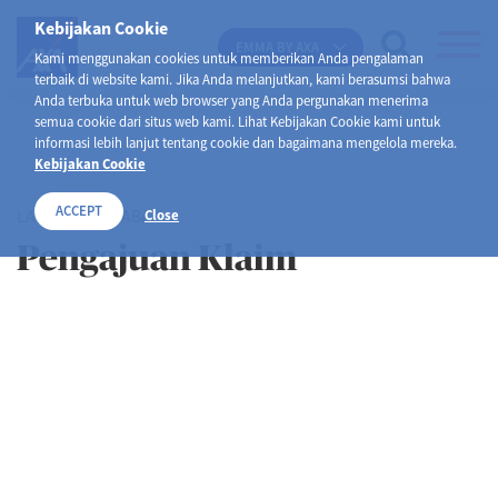
Kebijakan Cookie
EMMA BY AXA
Kami menggunakan cookies untuk memberikan Anda pengalaman
terbaik di website kami. Jika Anda melanjutkan, kami berasumsi bahwa
Anda terbuka untuk web browser yang Anda pergunakan menerima
semua cookie dari situs web kami. Lihat Kebijakan Cookie kami untuk
informasi lebih lanjut tentang cookie dan bagaimana mengelola mereka.
Kebijakan Cookie
ACCEPT
LAYANAN NASABAH
Close
Pengajuan Klaim