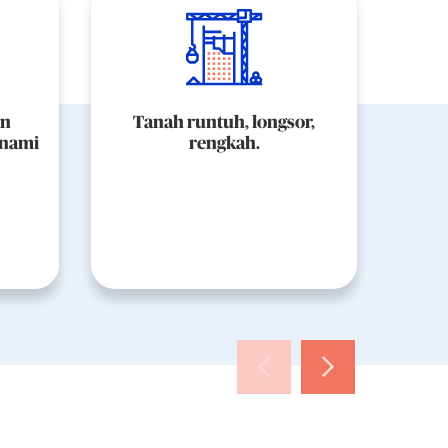
an
Tanah runtuh, longsor,
Pera
unami
rengkah.