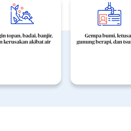
in topan, badai, banjir,
Gempa bumi, letus
n kerusakan akibat air
gunung berapi, dan ts