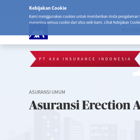
Kebijakan Cookie
Kami menggunakan cookies untuk memberikan Anda pengalaman ter
menerima semua cookie dari situs web kami. Lihat Kebijakan Cooki
BELI ONL
PT AXA INSURANCE INDONESIA
ASURANSI UMUM
Asuransi Erection A