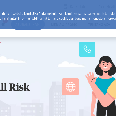
Kalkulator
Healt
baik di website kami. Jika Anda melanjutkan, kami berasumsi bahwa Anda terbuka
e kami untuk informasi lebih lanjut tentang cookie dan bagaimana mengelola mereka
13
INE
ASURANSI KAMI
MEDIA & PROMO
TENTANG AXA
ll Risk