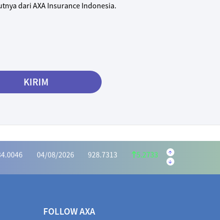
tnya dari AXA Insurance Indonesia.
KIRIM
.5595
04/08/2026
222.1059
1.4536
.6073
04/08/2026
1,162.7386
6.8687
34.0046
04/08/2026
928.7313
5.2733
2975
04/08/2026
414.7351
0.5624
.5440
04/08/2026
1,031.9525
3.4085
72.2983
04/08/2026
966.7939
5.5044
FOLLOW AXA
3463
04/08/2026
404.7994
0.5469