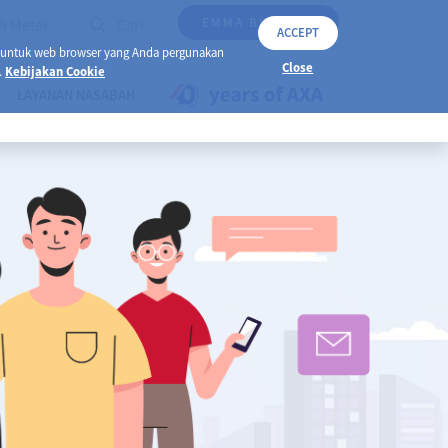
EMMA BY AXA
h Meter
Cari
ACCEPT
 untuk web browser yang Anda pergunakan
Close
.
Kebijakan Cookie
LAYANAN NASABAH