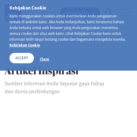
Kebijakan Cookie
EMMA BY AXA
Kami menggunakan cookies untuk memberikan Anda pengalaman
terbaik di website kami. Jika Anda melanjutkan, kami berasumsi bahwa
Anda terbuka untuk web browser yang Anda pergunakan menerima
semua cookie dari situs web kami. Lihat Kebijakan Cookie kami untuk
informasi lebih lanjut tentang cookie dan bagaimana mengelola mereka.
Kebijakan Cookie
ACCEPT
SELAMAT DATANG DI
Close
Artikel Inspirasi
Sumber informasi Anda Seputar gaya hidup
dan dunia perlindungan