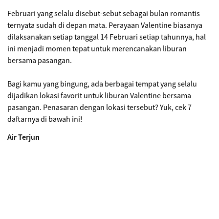
Februari yang selalu disebut-sebut sebagai bulan romantis
ternyata sudah di depan mata. Perayaan Valentine biasanya
dilaksanakan setiap tanggal 14 Februari setiap tahunnya, hal
ini menjadi momen tepat untuk merencanakan liburan
bersama pasangan.
Bagi kamu yang bingung, ada berbagai tempat yang selalu
dijadikan lokasi favorit untuk liburan Valentine bersama
pasangan. Penasaran dengan lokasi tersebut? Yuk, cek 7
daftarnya di bawah ini!
Air Terjun
Alternatif lokasi yang bisa kamu kunjungi bersama pasangan
adalah air terjun. Wisata alam ini bisa dimanfaatkan untuk
berenang dan bersantai. Bagi mereka yang tinggal di wilayah
perkotaan dan menginginkan udara yang segar, air terjun
selalu jadi favorit.