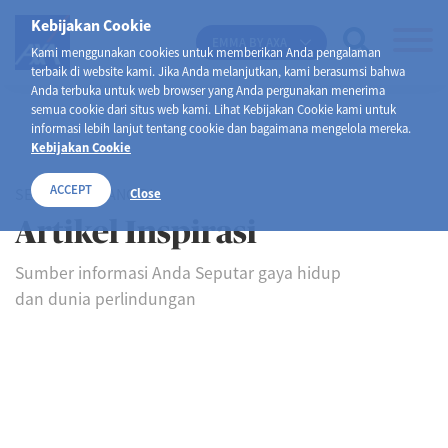
Kebijakan Cookie
EMMA BY AXA
Kami menggunakan cookies untuk memberikan Anda pengalaman
terbaik di website kami. Jika Anda melanjutkan, kami berasumsi bahwa
Anda terbuka untuk web browser yang Anda pergunakan menerima
semua cookie dari situs web kami. Lihat Kebijakan Cookie kami untuk
informasi lebih lanjut tentang cookie dan bagaimana mengelola mereka.
Kebijakan Cookie
ACCEPT
SELAMAT DATANG DI
Close
Artikel Inspirasi
Sumber informasi Anda Seputar gaya hidup
dan dunia perlindungan