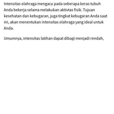
Intensitas olahraga mengacu pada seberapa keras tubuh
Anda bekerja selama melakukan aktivtas fisik. Tujuan
kesehatan dan kebugaran, juga tingkat kebugaran Anda saat
ini, akan menentukan intensitas olahraga yang ideal untuk
Anda.
Umumnya, intensitas latihan dapat dibagi menjadi rendah,
sedang, dan tinggi. Untuk manfaat kesehatan yang maksimal,
Anda perlu berlatih dengan intensitas tinggi—tetapi tidak
terlalu tinggi. Sehingga untuk mencapai kondisi kesehatan
tubuh yang baik, Anda perlu menargetkan untuk melakukan
setidaknya 30 menit latihan berintensitas sedang-tinggi
hampir setiap hari.
Frekuensi olahraga yang sesuai
Frekuensi olahraga yang tepat akan memberikan hasil yang
sesuai kebutuhan. Sebelum menentukan seberapa sering
Anda akan berolahraga, tentukan terlebih dahulu tujuan
Anda. Misalnya Anda ingin menurunkan berat badan 5 kg