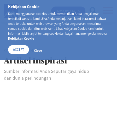
Kebijakan Cookie
EMMA BY AXA
Kami menggunakan cookies untuk memberikan Anda pengalaman
terbaik di website kami. Jika Anda melanjutkan, kami berasumsi bahwa
Anda terbuka untuk web browser yang Anda pergunakan menerima
semua cookie dari situs web kami. Lihat Kebijakan Cookie kami untuk
informasi lebih lanjut tentang cookie dan bagaimana mengelola mereka.
Kebijakan Cookie
ACCEPT
SELAMAT DATANG DI
Close
Artikel Inspirasi
Sumber informasi Anda Seputar gaya hidup
dan dunia perlindungan