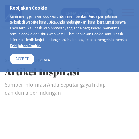
Kebijakan Cookie
EMMA BY AXA
Kami menggunakan cookies untuk memberikan Anda pengalaman
terbaik di website kami. Jika Anda melanjutkan, kami berasumsi bahwa
Anda terbuka untuk web browser yang Anda pergunakan menerima
semua cookie dari situs web kami. Lihat Kebijakan Cookie kami untuk
informasi lebih lanjut tentang cookie dan bagaimana mengelola mereka.
Kebijakan Cookie
ACCEPT
SELAMAT DATANG DI
Close
Artikel Inspirasi
Sumber informasi Anda Seputar gaya hidup
dan dunia perlindungan