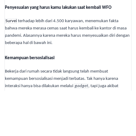
Penyesuaian yang harus kamu lakukan saat kembali WFO
Survei
terhadap lebih dari 4.500 karyawan, menemukan fakta
bahwa mereka merasa cemas saat harus kembali ke kantor di masa
pandemi. Alasannya karena mereka harus menyesuaikan diri dengan
beberapa hal di bawah ini.
Kemampuan bersosialisasi
Bekerja dari rumah secara tidak langsung telah membuat
kemampuan bersosialisasi menjadi terbatas. Tak hanya karena
interaksi hanya bisa dilakukan melalui
gadget
, tapi juga akibat
sedikitnya kesempatan untuk berkomunikasi langsung dengan rekan
kerja.
Pada gilirannya ini akan mengharuskanmu untuk beradaptasi agar
bisa kembali bekerja seperti biasa selama di kantor.