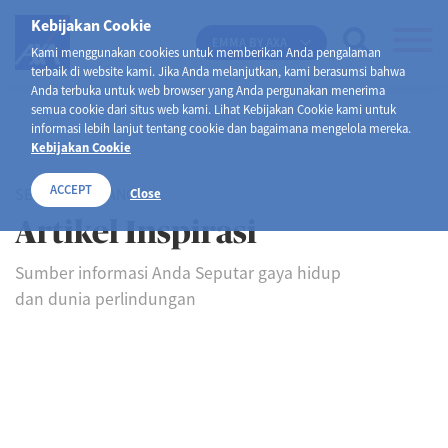
Kebijakan Cookie
EMMA BY AXA
Kami menggunakan cookies untuk memberikan Anda pengalaman
terbaik di website kami. Jika Anda melanjutkan, kami berasumsi bahwa
Anda terbuka untuk web browser yang Anda pergunakan menerima
semua cookie dari situs web kami. Lihat Kebijakan Cookie kami untuk
informasi lebih lanjut tentang cookie dan bagaimana mengelola mereka.
Kebijakan Cookie
ACCEPT
SELAMAT DATANG DI
Close
Artikel Inspirasi
Sumber informasi Anda Seputar gaya hidup
dan dunia perlindungan