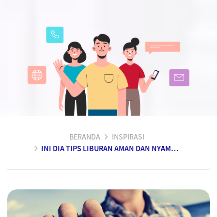
BERANDA
INSPIRASI
INI DIA TIPS LIBURAN AMAN DAN NYAMAN KE LUAR NEGERI