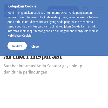
Kebijakan Cookie
EMMA BY AXA
Kami menggunakan cookies untuk memberikan Anda pengalaman
terbaik di website kami. Jika Anda melanjutkan, kami berasumsi bahwa
Anda terbuka untuk web browser yang Anda pergunakan menerima
semua cookie dari situs web kami. Lihat Kebijakan Cookie kami untuk
informasi lebih lanjut tentang cookie dan bagaimana mengelola mereka.
Kebijakan Cookie
ACCEPT
SELAMAT DATANG DI
Close
Artikel Inspirasi
Sumber informasi Anda Seputar gaya hidup
dan dunia perlindungan