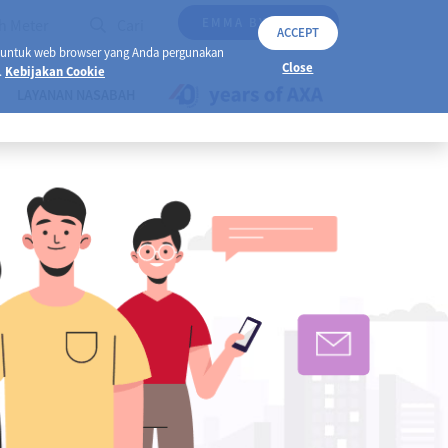
EMMA BY AXA
h Meter
Cari
ACCEPT
 untuk web browser yang Anda pergunakan
Close
.
Kebijakan Cookie
LAYANAN NASABAH