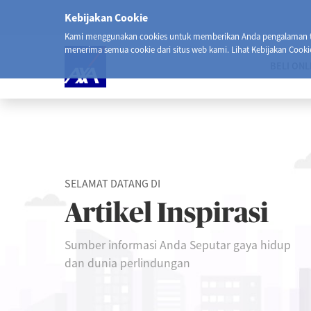
Kebijakan Cookie
Kami menggunakan cookies untuk memberikan Anda pengalaman ter
menerima semua cookie dari situs web kami. Lihat Kebijakan Cooki
BELI ONL
SELAMAT DATANG DI
Artikel Inspirasi
Sumber informasi Anda Seputar gaya hidup
dan dunia perlindungan