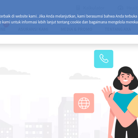
Kalkulator
Healt
baik di website kami. Jika Anda melanjutkan, kami berasumsi bahwa Anda terbuka
e kami untuk informasi lebih lanjut tentang cookie dan bagaimana mengelola mereka
13
INE
ASURANSI KAMI
MEDIA & PROMO
TENTANG AXA