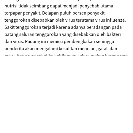
nutrisi tidak seimbang dapat menjadi penyebab utama
terpapar penyakit. Delapan puluh persen penyakit
tenggorokan disebabkan oleh virus terutama virus Influenza.
Sakit tenggorokan terjadi karena adanya peradangan pada
batang saluran tenggorokan yang disebabkan oleh bakteri
dan virus. Radang ini memicu pembengkakan sehingga
penderita akan mengalami kesulitan menelan, gatal, dan
nyeri. Anda pun seketika kehilangan selera makan karena rasa
sakit saat menelan dan kadang disertai batuk karena gatal
yang menyerang leher Anda.
Dalam keadaan seperti ini, biasanya Anda akan bergegas
untuk ke dokter atau mengambil obat yang dijual bebas untuk
menghilangkan sakit yang cukup mengganggu ini. Namun,
alih-alih minum obat, Anda mungkin perlu mencoba cara yang
lebih mudah, murah, dan gampang dilakukan; Berkumur
dengan air garam.