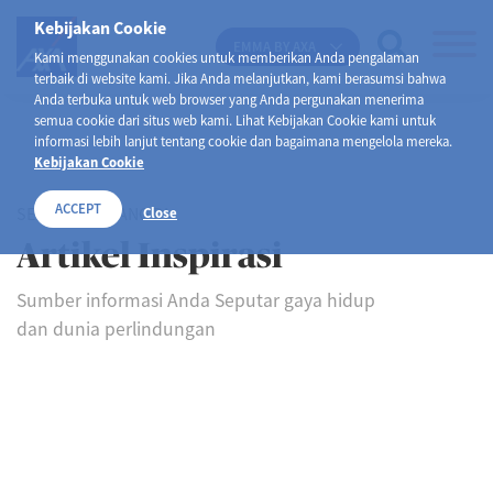
Kebijakan Cookie
EMMA BY AXA
Kami menggunakan cookies untuk memberikan Anda pengalaman
terbaik di website kami. Jika Anda melanjutkan, kami berasumsi bahwa
Anda terbuka untuk web browser yang Anda pergunakan menerima
semua cookie dari situs web kami. Lihat Kebijakan Cookie kami untuk
informasi lebih lanjut tentang cookie dan bagaimana mengelola mereka.
Kebijakan Cookie
ACCEPT
SELAMAT DATANG DI
Close
Artikel Inspirasi
Sumber informasi Anda Seputar gaya hidup
dan dunia perlindungan