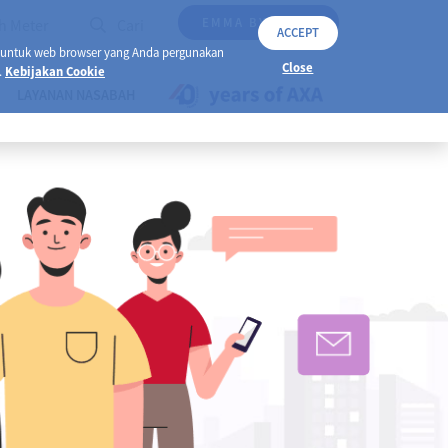
EMMA BY AXA
h Meter
Cari
ACCEPT
 untuk web browser yang Anda pergunakan
Close
.
Kebijakan Cookie
LAYANAN NASABAH