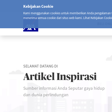
Kebijakan Cookie
Kami menggunakan cookies untuk memberikan Anda pengalaman ter
menerima semua cookie dari situs web kami. Lihat Kebijakan Cooki
BELI ONL
SELAMAT DATANG DI
Artikel Inspirasi
Sumber informasi Anda Seputar gaya hidup
dan dunia perlindungan