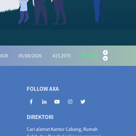
.5645
05/08/2026
223.5595
0.9950
.1139
05/08/2026
1,169.6073
4.4934
32.2721
05/08/2026
934.0046
1.7325
6628
05/08/2026
415.2975
0.3653
.2591
05/08/2026
1,028.5440
5.2849
70.4935
05/08/2026
972.2983
1.8048
FOLLOW AXA
6990
05/08/2026
405.3463
0.3527
846.3842
05/08/2026
1,854.6660
8.2818
DIREKTORI
010.5564
05/08/2026
1,018.7586
8.2022
Cari alamat Kantor Cabang, Rumah
1,066.6614
05/08/2026
1,066.2155
0.4459