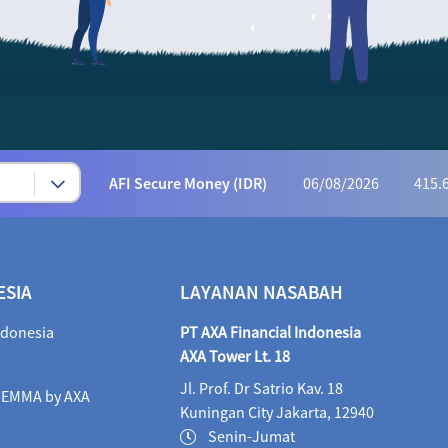
Syariah Progressive (IDR)
06/08/2026
222
AFI Dynamic Money (IDR)
06/08/2026
1,165
AFI Progressive Money (IDR)
06/08/2026
9
AFI Secure Money (IDR)
06/08/2026
415.
ALI Dynamic Money (IDR)
06/08/2026
1,023
ALI Progressive Money (IDR)
06/08/2026
9
ESIA
LAYANAN NASABAH
ALI Secure Money (IDR)
06/08/2026
405.
ndonesia
PT AXA Financial Indonesia
Maestro Balance Syariah (IDR)
06/08/2026
1,
AXA Tower Lt. 18
Jl. Prof. Dr Satrio Kav. 18
Maestro Equity Syariah (IDR)
06/08/2026
1,
i EMMA by AXA
Kuningan City Jakarta, 12940
Maestro Fixed Income Syariah (IDR)
06/08/2026
Senin-Jumat