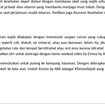
h kesehatan dapat diatasi dengan membawa obat yang wajib untuk
sifat pribadi atau vitamin yang membantu menjaga imun tubuh. D
saat perjalanan mudik lebaran. Pastikan juga Asuransi Kesehatan And
anan wajib dilakukan dengan memenuhi asupan cairan yang cukup 
erti roti, biskuit, air mineral, atau susu kemasan. Selain itu,
etahui rute dan tempat beristirahat atau
rest area
karena istiraha
patkan diri untuk olahraga dengan
home workout video
by Emma by A
m memutuskan untuk pulang ke kampung halaman. Dengan diterapkan
ali ke kota asal. Unduh
Emma by AXA sebagai #TemanSejati yang 