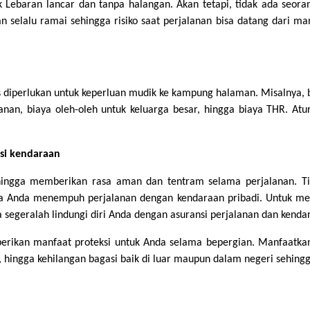
Lebaran lancar dan tanpa halangan. Akan tetapi, tidak ada seora
 selalu ramai sehingga risiko saat perjalanan bisa datang dari ma
s diperlukan untuk keperluan mudik ke kampung halaman. Misalnya, b
anan, biaya oleh-oleh untuk keluarga besar, hingga biaya THR. Atu
nsi kendaraan
hingga memberikan rasa aman dan tentram selama perjalanan. Tid
 Anda menempuh perjalanan dengan kendaraan pribadi. Untuk menga
 segeralah lindungi diri Anda dengan asuransi perjalanan dan kenda
rikan manfaat proteksi untuk Anda selama bepergian. Manfaatkan 
, hingga kehilangan bagasi baik di luar maupun dalam negeri sehin