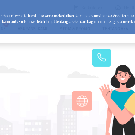
Kalkulator
Healt
baik di website kami. Jika Anda melanjutkan, kami berasumsi bahwa Anda terbuka
e kami untuk informasi lebih lanjut tentang cookie dan bagaimana mengelola mereka
13
INE
ASURANSI KAMI
MEDIA & PROMO
TENTANG AXA