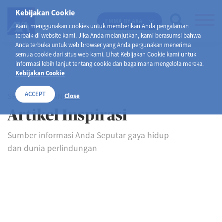
Kebijakan Cookie
EMMA BY AXA
Kami menggunakan cookies untuk memberikan Anda pengalaman
terbaik di website kami. Jika Anda melanjutkan, kami berasumsi bahwa
Anda terbuka untuk web browser yang Anda pergunakan menerima
semua cookie dari situs web kami. Lihat Kebijakan Cookie kami untuk
informasi lebih lanjut tentang cookie dan bagaimana mengelola mereka.
Kebijakan Cookie
ACCEPT
SELAMAT DATANG DI
Close
Artikel Inspirasi
Sumber informasi Anda Seputar gaya hidup
dan dunia perlindungan