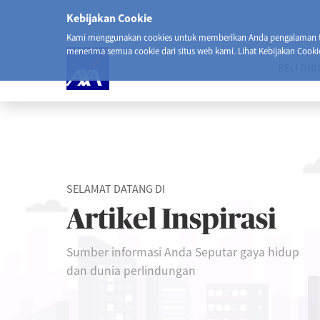
Kebijakan Cookie
Kami menggunakan cookies untuk memberikan Anda pengalaman ter
menerima semua cookie dari situs web kami. Lihat Kebijakan Cooki
BELI ONL
SELAMAT DATANG DI
Artikel Inspirasi
Sumber informasi Anda Seputar gaya hidup
dan dunia perlindungan