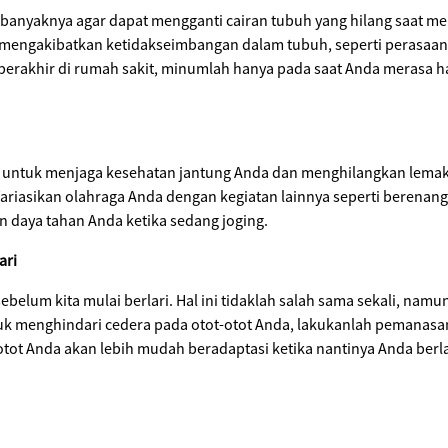
banyaknya agar dapat mengganti cairan tubuh yang hilang saat mel
mengakibatkan ketidakseimbangan dalam tubuh, seperti perasaan
 berakhir di rumah sakit, minumlah hanya pada saat Anda merasa
untuk menjaga kesehatan jantung Anda dan menghilangkan lemak-l
ariasikan olahraga Anda dengan kegiatan lainnya seperti berena
 daya tahan Anda ketika sedang joging.
ari
elum kita mulai berlari. Hal ini tidaklah salah sama sekali, namu
 menghindari cedera pada otot-otot Anda, lakukanlah pemanasan yan
otot Anda akan lebih mudah beradaptasi ketika nantinya Anda berl