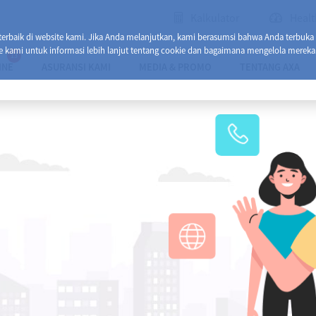
Kalkulator
Healt
baik di website kami. Jika Anda melanjutkan, kami berasumsi bahwa Anda terbuka
e kami untuk informasi lebih lanjut tentang cookie dan bagaimana mengelola mereka
13
INE
ASURANSI KAMI
MEDIA & PROMO
TENTANG AXA