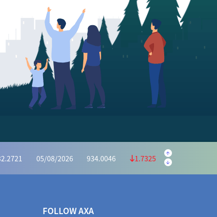
.5645
05/08/2026
223.5595
0.9950
.1139
05/08/2026
1,169.6073
4.4934
32.2721
05/08/2026
934.0046
1.7325
6628
05/08/2026
415.2975
0.3653
.2591
05/08/2026
1,028.5440
5.2849
70.4935
05/08/2026
972.2983
1.8048
FOLLOW AXA