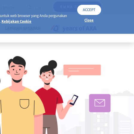
EMMA BY AXA
h Meter
Cari
ACCEPT
 untuk web browser yang Anda pergunakan
Close
.
Kebijakan Cookie
LAYANAN NASABAH