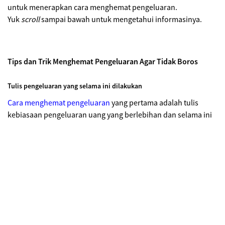
untuk menerapkan cara menghemat pengeluaran.
Yuk
scroll
sampai bawah untuk mengetahui informasinya.
Tips dan Trik Menghemat Pengeluaran Agar Tidak Boros
Tulis pengeluaran yang selama ini dilakukan
Cara menghemat pengeluaran
yang pertama adalah tulis
kebiasaan pengeluaran uang yang berlebihan dan selama ini
kamu lakukan. Perlu dipahami jika tidak semua kegiatan
belanja merupakan hal negatif. Tapi bila terlalu berlebihan
dan produk yang kamu beli tidak selalu yang diperlukan, itu
artinya ada sesuatu yang harus kamu ubah. Ketahuilah alasan
yang membuat kamu menghabiskan uang ketika sedang
berbelanja dan carilah solusinya.