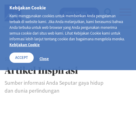
Kebijakan Cookie
EMMA BY AXA
Kami menggunakan cookies untuk memberikan Anda pengalaman
terbaik di website kami. Jika Anda melanjutkan, kami berasumsi bahwa
Anda terbuka untuk web browser yang Anda pergunakan menerima
semua cookie dari situs web kami. Lihat Kebijakan Cookie kami untuk
informasi lebih lanjut tentang cookie dan bagaimana mengelola mereka.
Kebijakan Cookie
ACCEPT
SELAMAT DATANG DI
Close
Artikel Inspirasi
Sumber informasi Anda Seputar gaya hidup
dan dunia perlindungan