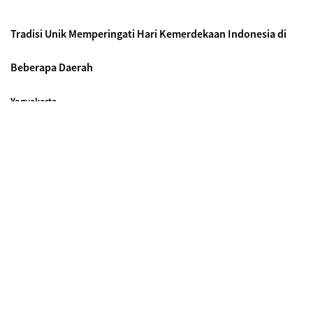
Tradisi Unik Memperingati Hari Kemerdekaan Indonesia di
Beberapa Daerah
Yogyakarta
Di
Yogyakarta
, upacara menjadi spesial karena petugasnya
merupakan para prajurit Keraton Yogyakarta. Selesai upacara
dilanjutkan tradisi kirab keliling kampung yang tentunya
menambah ramai suasana.
Malang
Warga Malang biasa melakukan Barikan saat memperingati
Hari Kemerdekaan Indonesia
, yaitu tradisi makan bersama
tumpeng nasi kuning dengan gaya lesehan yang mirip dengan
tradisi liwetan Sunda.