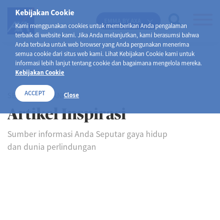
Kebijakan Cookie
EMMA BY AXA
Kami menggunakan cookies untuk memberikan Anda pengalaman
terbaik di website kami. Jika Anda melanjutkan, kami berasumsi bahwa
Anda terbuka untuk web browser yang Anda pergunakan menerima
semua cookie dari situs web kami. Lihat Kebijakan Cookie kami untuk
informasi lebih lanjut tentang cookie dan bagaimana mengelola mereka.
Kebijakan Cookie
ACCEPT
SELAMAT DATANG DI
Close
Artikel Inspirasi
Sumber informasi Anda Seputar gaya hidup
dan dunia perlindungan