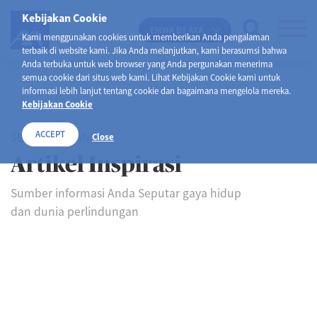
Kebijakan Cookie
EMMA BY AXA
Kami menggunakan cookies untuk memberikan Anda pengalaman
terbaik di website kami. Jika Anda melanjutkan, kami berasumsi bahwa
Anda terbuka untuk web browser yang Anda pergunakan menerima
semua cookie dari situs web kami. Lihat Kebijakan Cookie kami untuk
informasi lebih lanjut tentang cookie dan bagaimana mengelola mereka.
Kebijakan Cookie
ACCEPT
SELAMAT DATANG DI
Close
Artikel Inspirasi
Sumber informasi Anda Seputar gaya hidup
dan dunia perlindungan