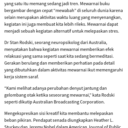
yang satu itu memang sedang jadi tren. Mewarnai buku
bergambar dengan cepat “mewabah” di seluruh dunia karena
selain merupakan aktivitas waktu luang yang menyenangkan,
kegiatan ini juga membuat kita lebih rileks. Mewarnai dapat
menjadi sebuah kegiatan alternatif untuk melepaskan stres.
Dr Stan Rodski, seorang neuropsikolog dari Australia,
menyatakan bahwa kegiatan mewarnai memberikan efek
relaksasi yang sama seperti saat kita sedang bermeditasi.
Gerakan berulang dan memberikan perhatian pada detail
yang dibutuhkan dalam aktivitas mewarnai ikut memengaruhi
kerja sistem saraf.
“Kami melihat adanya perubahan denyut jantung dan
gelombang otak ketika seseorang mewarnai,” kata Rodski
seperti dikutip Australian Broadcasting Corporation.
Mengekspresikan sisi kreatif kita membantu melepaskan
beban pikiran. Pendapat senada diungkapkan Heather L.
Stuckey dan Jeremy Nobel dalam American Journal of Public