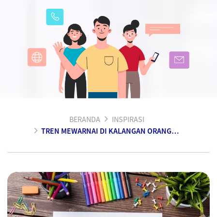
BERANDA
INSPIRASI
TREN MEWARNAI DI KALANGAN ORANG DEWASA, INI MANFAATNYA