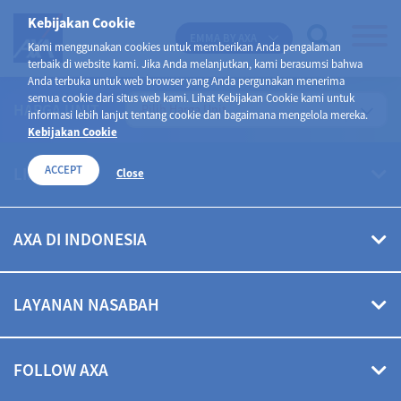
Kebijakan Cookie
EMMA BY AXA
Kami menggunakan cookies untuk memberikan Anda pengalaman
terbaik di website kami. Jika Anda melanjutkan, kami berasumsi bahwa
Anda terbuka untuk web browser yang Anda pergunakan menerima
semua cookie dari situs web kami. Lihat Kebijakan Cookie kami untuk
HARGA UNIT
informasi lebih lanjut tentang cookie dan bagaimana mengelola mereka.
Kebijakan Cookie
ACCEPT
LINK CEPAT
Close
Hubungi Kami
AXA DI INDONESIA
Mekanisme Penyelesaian Pengaduan dan Sengketa
Bergabung Bersama AXA
Tentang AXA Di Indonesia
Solusi Perlindungan
LAYANAN NASABAH
Kebijakan Privasi
Know You Can
Kebijakan Privasi EMMA by AXA
PT AXA Financial Indonesia
Health Meter
Kebijakan Cookie
FOLLOW AXA
AXA Tower Lt. 18
Kalkulator
Media & Promo
Jl. Prof. Dr Satrio Kav. 18