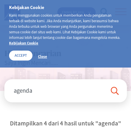
Kebijakan Cookie
EMMA BY AXA
Kami menggunakan cookies untuk memberikan Anda pengalaman
terbaik di website kami. Jika Anda melanjutkan, kami berasumsi bahwa
Anda terbuka untuk web browser yang Anda pergunakan menerima
semua cookie dari situs web kami. Lihat Kebijakan Cookie kami untuk
informasi lebih lanjut tentang cookie dan bagaimana mengelola mereka.
Kebijakan Cookie
Hasil Pencarian
ACCEPT
Close
Saya Ingin Mencari.....
Ditampilkan 4 dari 4 hasil untuk
"agenda"