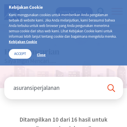
Kebijakan Cookie
EMMA BY AXA
Kami menggunakan cookies untuk memberikan Anda pengalaman
terbaik di website kami. Jika Anda melanjutkan, kami berasumsi bahwa
Anda terbuka untuk web browser yang Anda pergunakan menerima
semua cookie dari situs web kami. Lihat Kebijakan Cookie kami untuk
informasi lebih lanjut tentang cookie dan bagaimana mengelola mereka.
Kebijakan Cookie
Hasil Pencarian
ACCEPT
Close
Saya Ingin Mencari.....
Ditampilkan 10 dari 16 hasil untuk