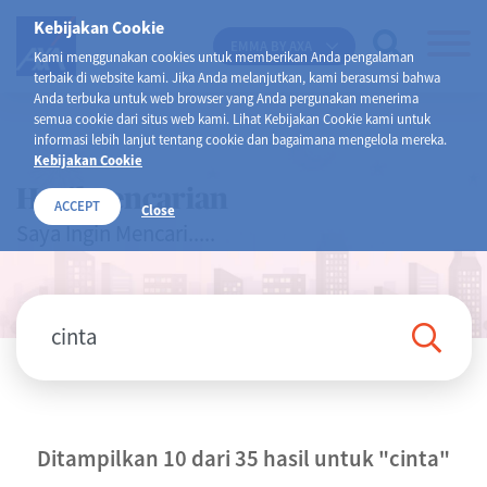
Kebijakan Cookie
EMMA BY AXA
Kami menggunakan cookies untuk memberikan Anda pengalaman
terbaik di website kami. Jika Anda melanjutkan, kami berasumsi bahwa
Anda terbuka untuk web browser yang Anda pergunakan menerima
semua cookie dari situs web kami. Lihat Kebijakan Cookie kami untuk
informasi lebih lanjut tentang cookie dan bagaimana mengelola mereka.
Kebijakan Cookie
Hasil Pencarian
ACCEPT
Close
Saya Ingin Mencari.....
Ditampilkan 10 dari 35 hasil untuk
"cinta"