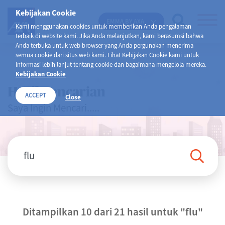
Kebijakan Cookie
EMMA BY AXA
Kami menggunakan cookies untuk memberikan Anda pengalaman
terbaik di website kami. Jika Anda melanjutkan, kami berasumsi bahwa
Anda terbuka untuk web browser yang Anda pergunakan menerima
semua cookie dari situs web kami. Lihat Kebijakan Cookie kami untuk
informasi lebih lanjut tentang cookie dan bagaimana mengelola mereka.
Kebijakan Cookie
Hasil Pencarian
ACCEPT
Close
Saya Ingin Mencari.....
Ditampilkan 10 dari 21 hasil untuk
"flu"