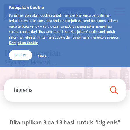
Kebijakan Cookie
EMMA BY AXA
Kami menggunakan cookies untuk memberikan Anda pengalaman
terbaik di website kami. Jika Anda melanjutkan, kami berasumsi bahwa
Anda terbuka untuk web browser yang Anda pergunakan menerima
semua cookie dari situs web kami. Lihat Kebijakan Cookie kami untuk
informasi lebih lanjut tentang cookie dan bagaimana mengelola mereka.
Kebijakan Cookie
Hasil Pencarian
ACCEPT
Close
Saya Ingin Mencari.....
Ditampilkan 3 dari 3 hasil untuk
"higienis"