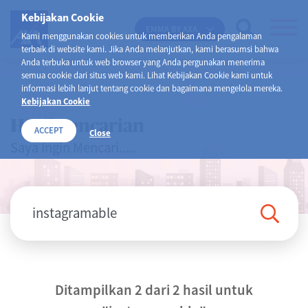
Kebijakan Cookie
EMMA BY AXA
Kami menggunakan cookies untuk memberikan Anda pengalaman
terbaik di website kami. Jika Anda melanjutkan, kami berasumsi bahwa
Anda terbuka untuk web browser yang Anda pergunakan menerima
semua cookie dari situs web kami. Lihat Kebijakan Cookie kami untuk
informasi lebih lanjut tentang cookie dan bagaimana mengelola mereka.
Kebijakan Cookie
Hasil Pencarian
ACCEPT
Close
Saya Ingin Mencari.....
Ditampilkan 2 dari 2 hasil untuk