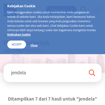
Kebijakan Cookie
EMMA BY AXA
Kami menggunakan cookies untuk memberikan Anda pengalaman
terbaik di website kami. Jika Anda melanjutkan, kami berasumsi bahwa
Anda terbuka untuk web browser yang Anda pergunakan menerima
semua cookie dari situs web kami. Lihat Kebijakan Cookie kami untuk
informasi lebih lanjut tentang cookie dan bagaimana mengelola mereka.
Kebijakan Cookie
Hasil Pencarian
ACCEPT
Close
Saya Ingin Mencari.....
Ditampilkan 7 dari 7 hasil untuk
"jendela"