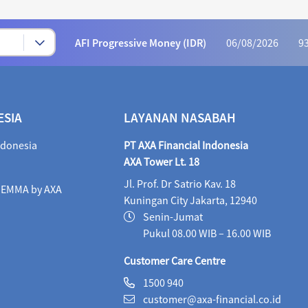
AFI Progressive Money (IDR)
06/08/2026
9
AFI Secure Money (IDR)
06/08/2026
415.
ALI Dynamic Money (IDR)
06/08/2026
1,023
ALI Progressive Money (IDR)
06/08/2026
9
ESIA
LAYANAN NASABAH
ALI Secure Money (IDR)
06/08/2026
405.
ndonesia
PT AXA Financial Indonesia
AXA Tower Lt. 18
Maestro Balance Syariah (IDR)
06/08/2026
1,
Jl. Prof. Dr Satrio Kav. 18
i EMMA by AXA
Maestro Equity Syariah (IDR)
06/08/2026
1,
Kuningan City Jakarta, 12940
Senin-Jumat
Maestro Fixed Income Syariah (IDR)
06/08/2026
Pukul 08.00 WIB – 16.00 WIB
Maestro Progressive Equity Syariah (IDR)
06/08/2
Customer Care Centre
Maestro USD Offshore Equity Fund (USD)
05/08
1500 940
customer@axa-financial.co.id