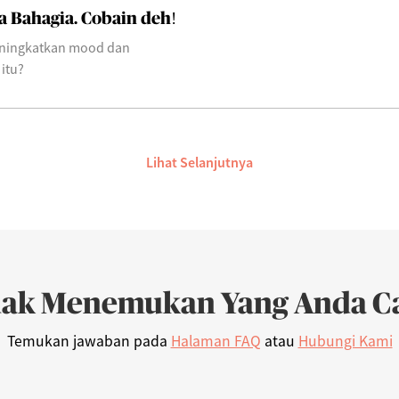
a Bahagia. Cobain deh!
eningkatkan mood dan
itu?
Lihat Selanjutnya
dak Menemukan Yang Anda Ca
Temukan jawaban pada
Halaman FAQ
atau
Hubungi Kami
Syariah Progressive (IDR)
06/08/2026
222
AFI Dynamic Money (IDR)
06/08/2026
1,165