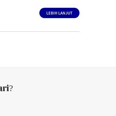
LEBIH LANJUT
ri?
.5645
05/08/2026
223.5595
0.9950
.1139
05/08/2026
1,169.6073
4.4934