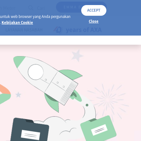
EMMA BY AXA
h Meter
Cari
ACCEPT
 untuk web browser yang Anda pergunakan
Close
.
Kebijakan Cookie
LAYANAN NASABAH