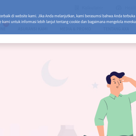
Kalkulator
Healt
baik di website kami. Jika Anda melanjutkan, kami berasumsi bahwa Anda terbuka
e kami untuk informasi lebih lanjut tentang cookie dan bagaimana mengelola mereka
13
INE
ASURANSI KAMI
MEDIA & PROMO
TENTANG AXA