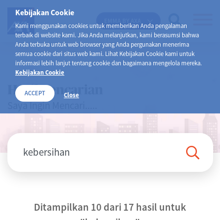
Kebijakan Cookie
EMMA BY AXA
Kami menggunakan cookies untuk memberikan Anda pengalaman
terbaik di website kami. Jika Anda melanjutkan, kami berasumsi bahwa
Anda terbuka untuk web browser yang Anda pergunakan menerima
semua cookie dari situs web kami. Lihat Kebijakan Cookie kami untuk
informasi lebih lanjut tentang cookie dan bagaimana mengelola mereka.
Kebijakan Cookie
Hasil Pencarian
ACCEPT
Close
Saya Ingin Mencari.....
Ditampilkan 10 dari 17 hasil untuk