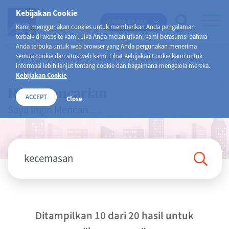
Kebijakan Cookie
EMMA BY AXA
Kami menggunakan cookies untuk memberikan Anda pengalaman
terbaik di website kami. Jika Anda melanjutkan, kami berasumsi bahwa
Anda terbuka untuk web browser yang Anda pergunakan menerima
semua cookie dari situs web kami. Lihat Kebijakan Cookie kami untuk
informasi lebih lanjut tentang cookie dan bagaimana mengelola mereka.
Kebijakan Cookie
Hasil Pencarian
ACCEPT
Close
Saya Ingin Mencari.....
Ditampilkan 10 dari 20 hasil untuk