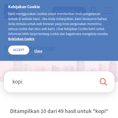
Kebijakan Cookie
EMMA BY AXA
Kami menggunakan cookies untuk memberikan Anda pengalaman
terbaik di website kami. Jika Anda melanjutkan, kami berasumsi bahwa
Anda terbuka untuk web browser yang Anda pergunakan menerima
semua cookie dari situs web kami. Lihat Kebijakan Cookie kami untuk
informasi lebih lanjut tentang cookie dan bagaimana mengelola mereka.
Kebijakan Cookie
Hasil Pencarian
ACCEPT
Close
Saya Ingin Mencari.....
Ditampilkan 10 dari 49 hasil untuk
"kopi"