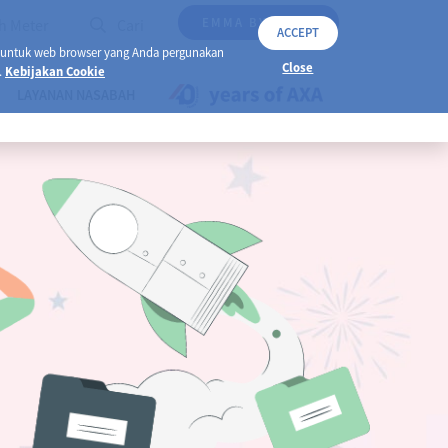
EMMA BY AXA
h Meter
Cari
ACCEPT
 untuk web browser yang Anda pergunakan
Close
.
Kebijakan Cookie
LAYANAN NASABAH