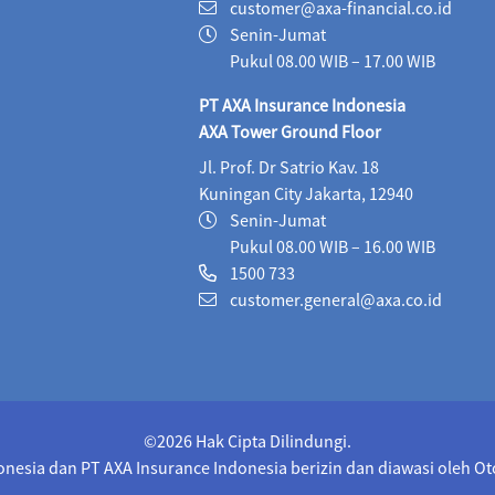
customer@axa-financial.co.id
MaestroLink Aggresive Equity (IDR)
06/08/2026
Senin-Jumat
MaestroLink Balanced (IDR)
06/08/2026
3,2
Pukul 08.00 WIB – 17.00 WIB
PT AXA Insurance Indonesia
MaestroLink Cash Plus (IDR)
06/08/2026
2,7
AXA Tower Ground Floor
MaestroLink Dynamic (IDR)
06/08/2026
1,2
Jl. Prof. Dr Satrio Kav. 18
Kuningan City Jakarta, 12940
MaestroLink Equity Plus (IDR)
06/08/2026
4,
Senin-Jumat
MaestroLink Fixed Income Plus (IDR)
06/08/2026
Pukul 08.00 WIB – 16.00 WIB
1500 733
MaestroLink Fixed Income Plus (USD)
06/08/20
customer.general@axa.co.id
MaestroLink Maxi Advantage (IDR)
06/08/2026
Money Market (IDR)
06/08/2026
224.05
Secure Money (USD)
06/08/2026
15.12
©2026 Hak Cipta Dilindungi.
onesia dan PT AXA Insurance Indonesia berizin dan diawasi oleh O
Syariah Dynamic (IDR)
06/08/2026
101.6