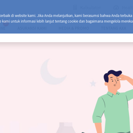
Kalkulator
Healt
baik di website kami. Jika Anda melanjutkan, kami berasumsi bahwa Anda terbuka
e kami untuk informasi lebih lanjut tentang cookie dan bagaimana mengelola mereka
13
INE
ASURANSI KAMI
MEDIA & PROMO
TENTANG AXA