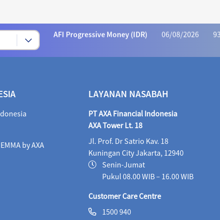
AFI Progressive Money (IDR)
06/08/2026
9
AFI Secure Money (IDR)
06/08/2026
415.
ALI Dynamic Money (IDR)
06/08/2026
1,023
ALI Progressive Money (IDR)
06/08/2026
9
ESIA
LAYANAN NASABAH
ALI Secure Money (IDR)
06/08/2026
405.
ndonesia
PT AXA Financial Indonesia
Maestro Balance Syariah (IDR)
06/08/2026
1,
AXA Tower Lt. 18
Jl. Prof. Dr Satrio Kav. 18
Maestro Equity Syariah (IDR)
06/08/2026
1,
i EMMA by AXA
Kuningan City Jakarta, 12940
Maestro Fixed Income Syariah (IDR)
06/08/2026
Senin-Jumat
Pukul 08.00 WIB – 16.00 WIB
Maestro Progressive Equity Syariah (IDR)
06/08/2
Customer Care Centre
Maestro USD Offshore Equity Fund (USD)
05/08
1500 940