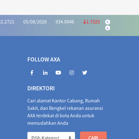
32.2721
05/08/2026
934.0046
1.7325
6628
05/08/2026
415.2975
0.3653
.2591
05/08/2026
1,028.5440
5.2849
70.4935
05/08/2026
972.2983
1.8048
FOLLOW AXA
6990
05/08/2026
405.3463
0.3527
846.3842
05/08/2026
1,854.6660
8.2818
DIREKTORI
010.5564
05/08/2026
1,018.7586
8.2022
Cari alamat Kantor Cabang, Rumah
1,066.6614
05/08/2026
1,066.2155
0.4459
Sakit, dan Bengkel rekanan asuransi
AXA terdekat di kota Anda untuk
026
1,833.3741
05/08/2026
1,842.4723
9.0982
memudahkan Anda
/2026
2.0586
04/08/2026
2.0622
0.0036