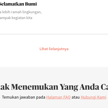
u Selamatkan Bumi
a lebih ramah lingkungan,
dampak kegiatan kita
Lihat Selanjutnya
dak Menemukan Yang Anda Ca
Temukan jawaban pada
Halaman FAQ
atau
Hubungi Kami
Syariah Progressive (IDR)
06/08/2026
222
AFI Dynamic Money (IDR)
06/08/2026
1,165