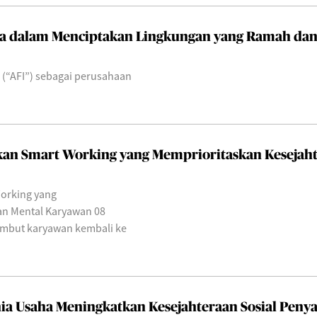
ia dalam Menciptakan Lingkungan yang Ramah da
 (“AFI”) sebagai perusahaan
kan Smart Working yang Memprioritaskan Kesejah
orking yang
an Mental Karyawan 08
ambut karyawan kembali ke
nia Usaha Meningkatkan Kesejahteraan Sosial Pen