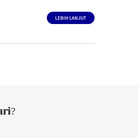
LEBIH LANJUT
ri?
.5645
05/08/2026
223.5595
0.9950
.1139
05/08/2026
1,169.6073
4.4934