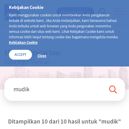
Kebijakan Cookie
EMMA BY AXA
Kami menggunakan cookies untuk memberikan Anda pengalaman
terbaik di website kami. Jika Anda melanjutkan, kami berasumsi bahwa
Anda terbuka untuk web browser yang Anda pergunakan menerima
semua cookie dari situs web kami. Lihat Kebijakan Cookie kami untuk
informasi lebih lanjut tentang cookie dan bagaimana mengelola mereka.
Kebijakan Cookie
Hasil Pencarian
ACCEPT
Close
Saya Ingin Mencari.....
Ditampilkan 10 dari 10 hasil untuk
"mudik"