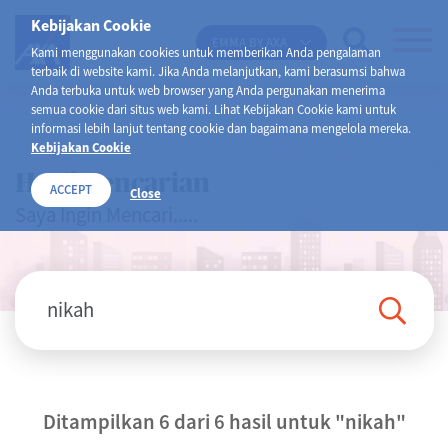
Kebijakan Cookie
EMMA BY AXA
Kami menggunakan cookies untuk memberikan Anda pengalaman
terbaik di website kami. Jika Anda melanjutkan, kami berasumsi bahwa
Anda terbuka untuk web browser yang Anda pergunakan menerima
semua cookie dari situs web kami. Lihat Kebijakan Cookie kami untuk
informasi lebih lanjut tentang cookie dan bagaimana mengelola mereka.
Kebijakan Cookie
Hasil Pencarian
ACCEPT
Close
Saya Ingin Mencari.....
Ditampilkan 6 dari 6 hasil untuk
"nikah"