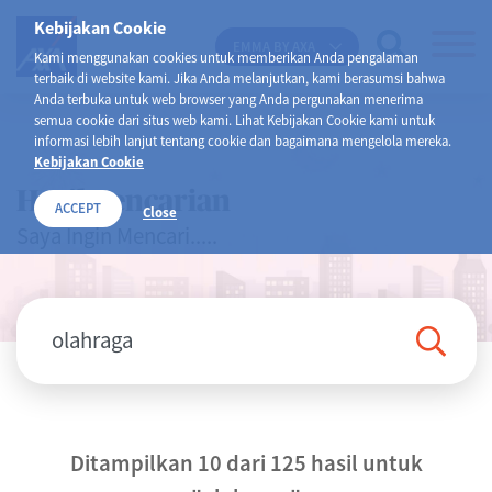
Kebijakan Cookie
EMMA BY AXA
Kami menggunakan cookies untuk memberikan Anda pengalaman
terbaik di website kami. Jika Anda melanjutkan, kami berasumsi bahwa
Anda terbuka untuk web browser yang Anda pergunakan menerima
semua cookie dari situs web kami. Lihat Kebijakan Cookie kami untuk
informasi lebih lanjut tentang cookie dan bagaimana mengelola mereka.
Kebijakan Cookie
Hasil Pencarian
ACCEPT
Close
Saya Ingin Mencari.....
Ditampilkan 10 dari 125 hasil untuk