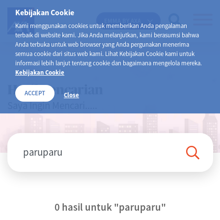
Kebijakan Cookie
EMMA BY AXA
Kami menggunakan cookies untuk memberikan Anda pengalaman
terbaik di website kami. Jika Anda melanjutkan, kami berasumsi bahwa
Anda terbuka untuk web browser yang Anda pergunakan menerima
semua cookie dari situs web kami. Lihat Kebijakan Cookie kami untuk
informasi lebih lanjut tentang cookie dan bagaimana mengelola mereka.
Kebijakan Cookie
Hasil Pencarian
ACCEPT
Close
Saya Ingin Mencari.....
0 hasil untuk "paruparu"