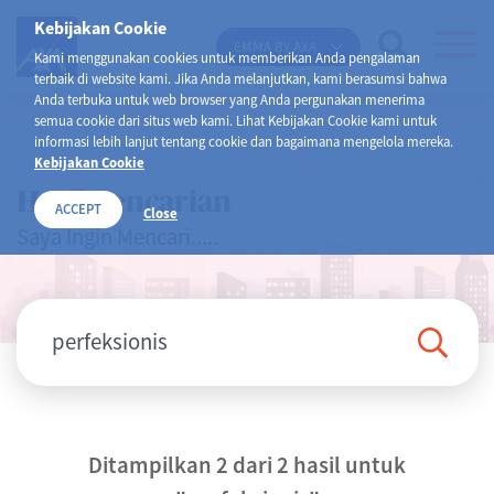
Kebijakan Cookie
EMMA BY AXA
Kami menggunakan cookies untuk memberikan Anda pengalaman
terbaik di website kami. Jika Anda melanjutkan, kami berasumsi bahwa
Anda terbuka untuk web browser yang Anda pergunakan menerima
semua cookie dari situs web kami. Lihat Kebijakan Cookie kami untuk
informasi lebih lanjut tentang cookie dan bagaimana mengelola mereka.
Kebijakan Cookie
Hasil Pencarian
ACCEPT
Close
Saya Ingin Mencari.....
Ditampilkan 2 dari 2 hasil untuk