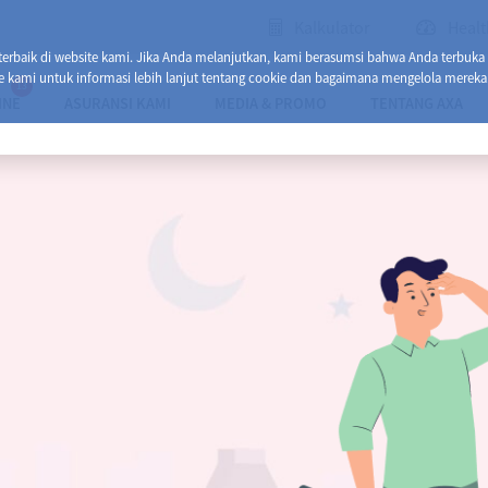
Kalkulator
Healt
baik di website kami. Jika Anda melanjutkan, kami berasumsi bahwa Anda terbuka
e kami untuk informasi lebih lanjut tentang cookie dan bagaimana mengelola mereka
13
INE
ASURANSI KAMI
MEDIA & PROMO
TENTANG AXA