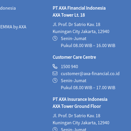
ALI Progressive Money (IDR)
06/08/2026
9
ndonesia
PT AXA Financial Indonesia
ALI Secure Money (IDR)
06/08/2026
405.
AXA Tower Lt. 18
Jl. Prof. Dr Satrio Kav. 18
Maestro Balance Syariah (IDR)
06/08/2026
1,
i EMMA by AXA
Kuningan City Jakarta, 12940
Maestro Equity Syariah (IDR)
06/08/2026
1,
Senin-Jumat
Pukul 08.00 WIB – 16.00 WIB
Maestro Fixed Income Syariah (IDR)
06/08/2026
Customer Care Centre
Maestro Progressive Equity Syariah (IDR)
06/08/2
1500 940
customer@axa-financial.co.id
Maestro USD Offshore Equity Fund (USD)
05/08
Senin-Jumat
MaestroLink Aggresive Equity (IDR)
06/08/2026
Pukul 08.00 WIB – 17.00 WIB
PT AXA Insurance Indonesia
MaestroLink Balanced (IDR)
06/08/2026
3,2
AXA Tower Ground Floor
MaestroLink Cash Plus (IDR)
06/08/2026
2,7
Jl. Prof. Dr Satrio Kav. 18
Kuningan City Jakarta, 12940
MaestroLink Dynamic (IDR)
06/08/2026
1,2
Senin-Jumat