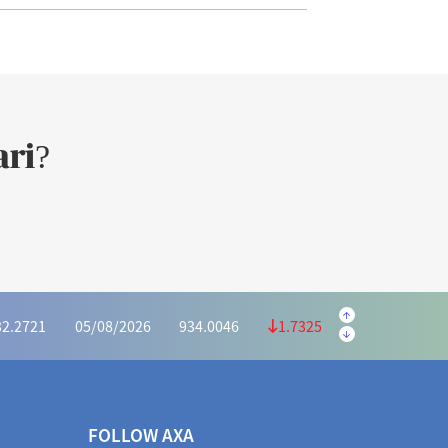
ri?
.5645
05/08/2026
223.5595
0.9950
.1139
05/08/2026
1,169.6073
4.4934
32.2721
05/08/2026
934.0046
1.7325
6628
05/08/2026
415.2975
0.3653
.2591
05/08/2026
1,028.5440
5.2849
FOLLOW AXA