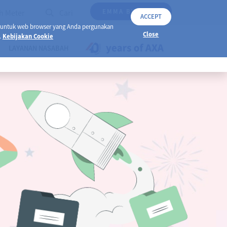
EMMA BY AXA
h Meter
Cari
ACCEPT
 untuk web browser yang Anda pergunakan
Close
.
Kebijakan Cookie
LAYANAN NASABAH