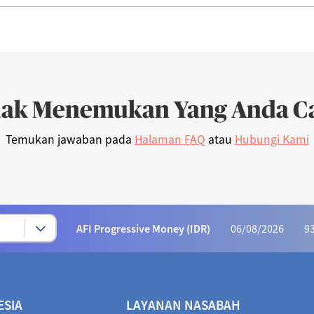
dak Menemukan Yang Anda Ca
Temukan jawaban pada
Halaman FAQ
atau
Hubungi Kami
Syariah Progressive (IDR)
06/08/2026
222
AFI Dynamic Money (IDR)
06/08/2026
1,165
AFI Progressive Money (IDR)
06/08/2026
9
AFI Secure Money (IDR)
06/08/2026
415.
ALI Dynamic Money (IDR)
06/08/2026
1,023
ESIA
LAYANAN NASABAH