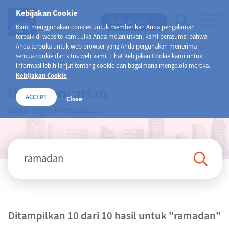
Kebijakan Cookie
EMMA BY AXA
Kami menggunakan cookies untuk memberikan Anda pengalaman
terbaik di website kami. Jika Anda melanjutkan, kami berasumsi bahwa
Anda terbuka untuk web browser yang Anda pergunakan menerima
semua cookie dari situs web kami. Lihat Kebijakan Cookie kami untuk
informasi lebih lanjut tentang cookie dan bagaimana mengelola mereka.
Kebijakan Cookie
Hasil Pencarian
ACCEPT
Close
Saya Ingin Mencari.....
Ditampilkan 10 dari 10 hasil untuk
"ramadan"