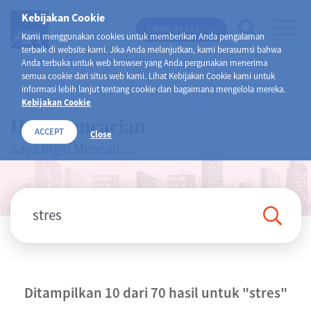
Kebijakan Cookie
EMMA BY AXA
Kami menggunakan cookies untuk memberikan Anda pengalaman
terbaik di website kami. Jika Anda melanjutkan, kami berasumsi bahwa
Anda terbuka untuk web browser yang Anda pergunakan menerima
semua cookie dari situs web kami. Lihat Kebijakan Cookie kami untuk
informasi lebih lanjut tentang cookie dan bagaimana mengelola mereka.
Kebijakan Cookie
Hasil Pencarian
ACCEPT
Close
Saya Ingin Mencari.....
Ditampilkan 10 dari 70 hasil untuk
"stres"