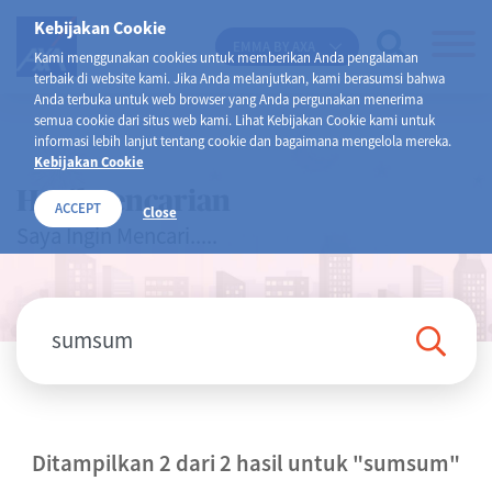
Kebijakan Cookie
EMMA BY AXA
Kami menggunakan cookies untuk memberikan Anda pengalaman
terbaik di website kami. Jika Anda melanjutkan, kami berasumsi bahwa
Anda terbuka untuk web browser yang Anda pergunakan menerima
semua cookie dari situs web kami. Lihat Kebijakan Cookie kami untuk
informasi lebih lanjut tentang cookie dan bagaimana mengelola mereka.
Kebijakan Cookie
Hasil Pencarian
ACCEPT
Close
Saya Ingin Mencari.....
Ditampilkan 2 dari 2 hasil untuk
"sumsum"