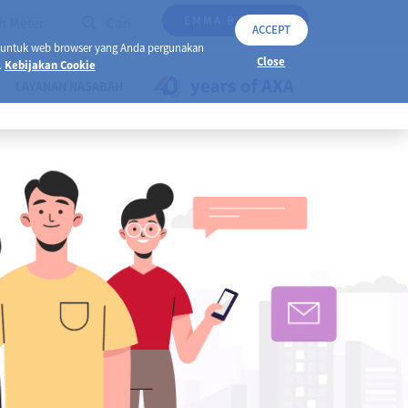
EMMA BY AXA
h Meter
Cari
ACCEPT
 untuk web browser yang Anda pergunakan
Close
.
Kebijakan Cookie
LAYANAN NASABAH