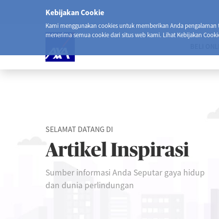
Kebijakan Cookie
Kami menggunakan cookies untuk memberikan Anda pengalaman ter
menerima semua cookie dari situs web kami. Lihat Kebijakan Cooki
BELI ONL
SELAMAT DATANG DI
Artikel Inspirasi
Sumber informasi Anda Seputar gaya hidup
dan dunia perlindungan