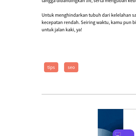
tangga dibandingkan
lift
, serta mengubah keb
Untuk menghindarkan tubuh dari kelelahan saa
kecepatan rendah. Seiring waktu, kamu pun b
untuk jalan kaki, ya!
tips
seo