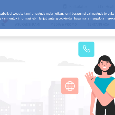
Kalkulator
Healt
baik di website kami. Jika Anda melanjutkan, kami berasumsi bahwa Anda terbuka
e kami untuk informasi lebih lanjut tentang cookie dan bagaimana mengelola mereka
13
INE
ASURANSI KAMI
MEDIA & PROMO
TENTANG AXA