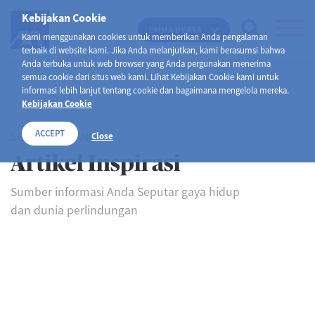
Kebijakan Cookie
EMMA BY AXA
Kami menggunakan cookies untuk memberikan Anda pengalaman
terbaik di website kami. Jika Anda melanjutkan, kami berasumsi bahwa
Anda terbuka untuk web browser yang Anda pergunakan menerima
semua cookie dari situs web kami. Lihat Kebijakan Cookie kami untuk
informasi lebih lanjut tentang cookie dan bagaimana mengelola mereka.
Kebijakan Cookie
ACCEPT
SELAMAT DATANG DI
Close
Artikel Inspirasi
Sumber informasi Anda Seputar gaya hidup
dan dunia perlindungan