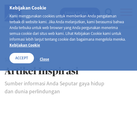
Kebijakan Cookie
EMMA BY AXA
Kami menggunakan cookies untuk memberikan Anda pengalaman
terbaik di website kami. Jika Anda melanjutkan, kami berasumsi bahwa
Anda terbuka untuk web browser yang Anda pergunakan menerima
semua cookie dari situs web kami. Lihat Kebijakan Cookie kami untuk
informasi lebih lanjut tentang cookie dan bagaimana mengelola mereka.
Kebijakan Cookie
ACCEPT
SELAMAT DATANG DI
Close
Artikel Inspirasi
Sumber informasi Anda Seputar gaya hidup
dan dunia perlindungan