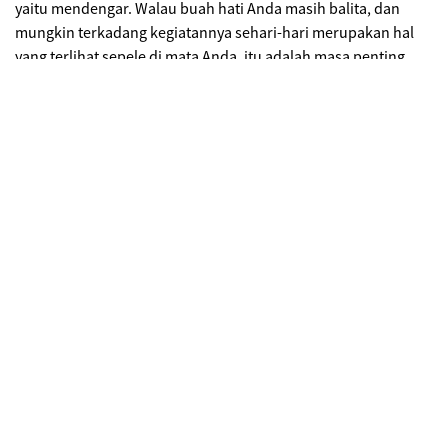
yaitu mendengar. Walau buah hati Anda masih balita, dan
mungkin terkadang kegiatannya sehari-hari merupakan hal
yang terlihat sepele di mata Anda, itu adalah masa penting
baginya. Dengarkan cerita mereka tentang mainan
kesayangannya. Dengarkan ceritanya saat ia belajar bernyanyi
dan menghafal bentuk angka di sekolahnya. Jangan pernah
mengalihkan pembicaraannya. Perilaku Anda yang seolah-
olah tak mau mendengarkannya akan terpatri di pikirannya.
Hingga besar nanti ia tak akan mau lagi terbuka dengan Anda.
2. Merespon
Ini untuk menunjukkan kalau Anda benar-benar tertarik pada
cerita mereka. Berikan respon Anda sejujur-jujurnya. Anda
juga bisa menyelipkan petuah dan nasihat jika Anda merasa
ada hal-hal di dalam cerita anak-anak yang kurang tepat. Tapi
jangan embuât buah hati Anda merasa ‘ditegur’ atau
dimarahi.
3. Melibatkan diri