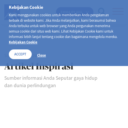
Kebijakan Cookie
EMMA BY AXA
Kami menggunakan cookies untuk memberikan Anda pengalaman
terbaik di website kami. Jika Anda melanjutkan, kami berasumsi bahwa
Anda terbuka untuk web browser yang Anda pergunakan menerima
semua cookie dari situs web kami. Lihat Kebijakan Cookie kami untuk
informasi lebih lanjut tentang cookie dan bagaimana mengelola mereka.
Kebijakan Cookie
ACCEPT
SELAMAT DATANG DI
Close
Artikel Inspirasi
Sumber informasi Anda Seputar gaya hidup
dan dunia perlindungan