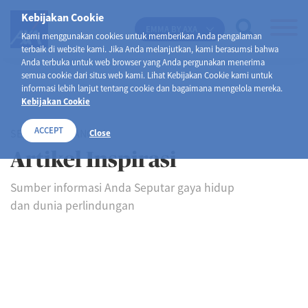
Kebijakan Cookie
EMMA BY AXA
Kami menggunakan cookies untuk memberikan Anda pengalaman
terbaik di website kami. Jika Anda melanjutkan, kami berasumsi bahwa
Anda terbuka untuk web browser yang Anda pergunakan menerima
semua cookie dari situs web kami. Lihat Kebijakan Cookie kami untuk
informasi lebih lanjut tentang cookie dan bagaimana mengelola mereka.
Kebijakan Cookie
ACCEPT
SELAMAT DATANG DI
Close
Artikel Inspirasi
Sumber informasi Anda Seputar gaya hidup
dan dunia perlindungan