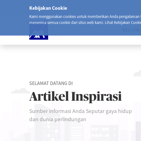
Kebijakan Cookie
Kami menggunakan cookies untuk memberikan Anda pengalaman ter
menerima semua cookie dari situs web kami. Lihat Kebijakan Cooki
BELI ONL
SELAMAT DATANG DI
Artikel Inspirasi
Sumber informasi Anda Seputar gaya hidup
dan dunia perlindungan