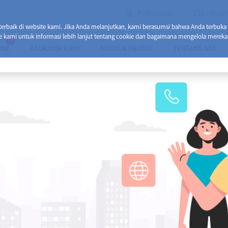
Kalkulator
Healt
baik di website kami. Jika Anda melanjutkan, kami berasumsi bahwa Anda terbuka
e kami untuk informasi lebih lanjut tentang cookie dan bagaimana mengelola mereka
13
INE
ASURANSI KAMI
MEDIA & PROMO
TENTANG AXA