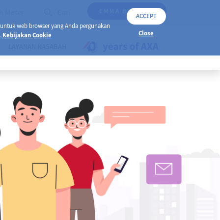
EMMA BY AXA
h Meter
Cari
ACCEPT
 untuk web browser yang Anda pergunakan
Close
.
Kebijakan Cookie
LAYANAN NASABAH