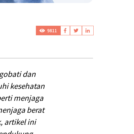
9811
ngobati dan
hi kesehatan
perti menjaga
menjaga berat
artikel ini
mendukung