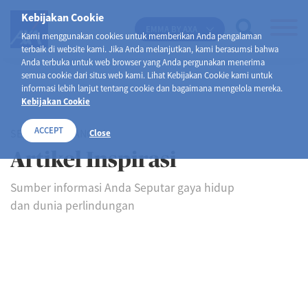
Kebijakan Cookie
EMMA BY AXA
Kami menggunakan cookies untuk memberikan Anda pengalaman
terbaik di website kami. Jika Anda melanjutkan, kami berasumsi bahwa
Anda terbuka untuk web browser yang Anda pergunakan menerima
semua cookie dari situs web kami. Lihat Kebijakan Cookie kami untuk
informasi lebih lanjut tentang cookie dan bagaimana mengelola mereka.
Kebijakan Cookie
ACCEPT
SELAMAT DATANG DI
Close
Artikel Inspirasi
Sumber informasi Anda Seputar gaya hidup
dan dunia perlindungan