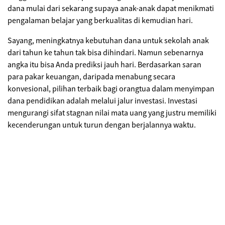
dana mulai dari sekarang supaya anak-anak dapat menikmati
pengalaman belajar yang berkualitas di kemudian hari.
Sayang, meningkatnya kebutuhan dana untuk sekolah anak
dari tahun ke tahun tak bisa dihindari. Namun sebenarnya
angka itu bisa Anda prediksi jauh hari. Berdasarkan saran
para pakar keuangan, daripada menabung secara
konvesional, pilihan terbaik bagi orangtua dalam menyimpan
dana pendidikan adalah melalui jalur investasi. Investasi
mengurangi sifat stagnan nilai mata uang yang justru memiliki
kecenderungan untuk turun dengan berjalannya waktu.
Saat ini, beragam penawaran produk investasi pendidikan
membanjiri pasar. Teliti setiap produk agar Anda tidak
terjebak pada janji yang tidak memberikan bukti. Inilah
beberapa produk investasi yang bisa kita pilih berdasarkan
pertimbangan jenjang pendidikan dan lama investasinya.
Deposito dan reksa dana pasar uang